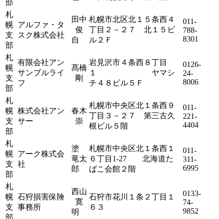
部
札
田中
札幌市北区北１５条西４
011-
幌
アルファ・タ
俊
丁目２－２７ 北１５ビ
788-
支
スク株式会社
8301
自
ル２Ｆ
部
札
有限会社アン
岩見沢市４条西８丁目
0126-
幌
髙橋
サンブルライ
１ ヤマシ
24-
支
剛
8006
フ
チ４８ビル５Ｆ
部
札
札幌市中央区北１条西９
011-
幌
株式会社アン
春木
丁目３－２７ 第三古久
221-
支
サー
崇
4404
根ビル５階
部
札
塗
札幌市中央区北１条西１
011-
幌
アーク株式会
竜太
６丁目1-27 北海道た
311-
支
社
6995
郎
ばこ会館２階
部
札
西山
0133-
幌
石狩損害保険
石狩市花川１条２丁目１
寛
74-
支
事務所
６３
9852
明
部