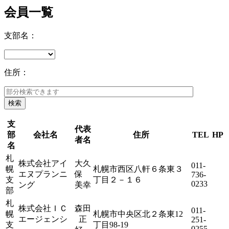
会員一覧
支部名：
住所：
検索
支
代表
部
会社名
住所
TEL
HP
者名
名
札
株式会社アイ
大久
011-
幌
札幌市西区八軒６条東３
エヌプランニ
保
736-
支
丁目２－１６
0233
ング
美幸
部
札
株式会社ＩＣ
森田
011-
幌
札幌市中央区北２条東12
エージェンシ
正
251-
支
丁目98-19
0255