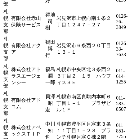
ー
好
部
札
得地
0126-
幌
有限会社赤山
岩見沢市上幌向南１条２
司
26-
支
保険サービス
丁目１２４７－２７
3849
樹
部
札
鴇田
0126-
幌
有限会社アク
岩見沢市６条西２０丁目
博
33-
支
ア
１３－１
7633
行
部
札
株式会社アト
福島
札幌市中央区北３条西２
011-
幌
ラスエージェ
潤
３丁目２－１５ ハウフ
614-
支
1255
ンシー
一郎
ィス３Ｅ
部
札
貝澤
札幌市南区真駒内本町６
011-
幌
有限会社アド
昭
丁目１－１ プラザビ
583-
支
コム
8507
宏
ル１Ｆ
部
札
中川
札幌市豊平区月寒東３条
011-
幌
株式会社アペ
知
１１丁目１－２３ ブラ
851-
支
ックスＴＩＰ
7755
也
ンチ札幌月寒Ｃ棟２階