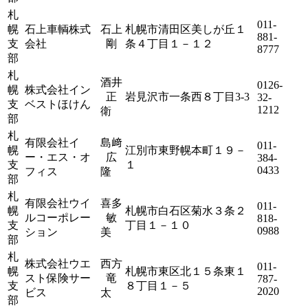
札
011-
幌
石上車輌株式
石上
札幌市清田区美しが丘１
881-
支
会社
剛
条４丁目１－１２
8777
部
札
酒井
0126-
幌
株式会社イン
正
岩見沢市一条西８丁目3-3
32-
支
ベストほけん
1212
衛
部
札
有限会社イ
島﨑
011-
幌
江別市東野幌本町１９－
ー・エス・オ
広
384-
支
１
0433
フィス
隆
部
札
有限会社ウイ
喜多
011-
幌
札幌市白石区菊水３条２
ルコーポレー
敏
818-
支
丁目１－１０
0988
ション
美
部
札
株式会社ウエ
西方
011-
幌
札幌市東区北１５条東１
スト保険サー
竜
787-
支
８丁目１－５
2020
ビス
太
部