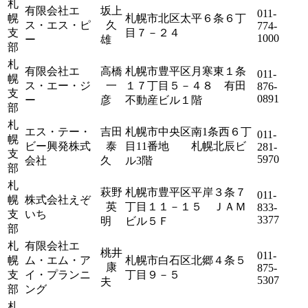
札
有限会社エ
坂上
011-
幌
札幌市北区太平６条６丁
ス・エス・ピ
久
774-
支
目７－２４
1000
ー
雄
部
札
有限会社エ
高橋
札幌市豊平区月寒東１条
011-
幌
ス・エー・ジ
一
１７丁目５－４８ 有田
876-
支
0891
ー
彦
不動産ビル１階
部
札
エス・テー・
吉田
札幌市中央区南1条西６丁
011-
幌
ビー興発株式
泰
目11番地 札幌北辰ビ
281-
支
5970
会社
久
ル3階
部
札
萩野
札幌市豊平区平岸３条７
011-
幌
株式会社えぞ
英
丁目１１－１５ ＪＡＭ
833-
支
いち
3377
明
ビル５Ｆ
部
札
有限会社エ
桃井
011-
幌
ム・エム・ア
札幌市白石区北郷４条５
康
875-
支
イ・プランニ
丁目９－５
5307
夫
部
ング
札