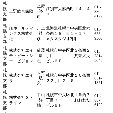
札
上野
011-
幌
江別市大麻西町１４－４
上野総合保険
裕
386-
支
０
4122
司
部
札
HIホールディ
川上
北海道札幌市中央区北六
011-
幌
ングス株式会
靖
条西１８丁目１－１７
633-
支
9300
社
彦
メタスタジオ2階
部
札
株式会社エイ
蒲澤
札幌市中央区北３条西２
011-
幌
チ・ビー・シ
康
丁目 共栄火災
281-
支
5045
ー・ビジョン
志
ビル６Ｆ
部
札
大村
011-
幌
株式会社エイ
札幌市中央区北１０条西
敏
631-
支
ラ
２２丁目２－６
1371
久
部
札
中山
札幌市中央区北１条西７
011-
幌
株式会社Ｓ・
洋
丁目３ おおわだ
887-
支
ライン
6122
輔
ビル６Ｆ
部